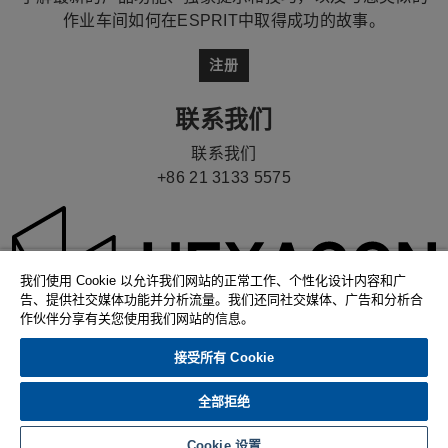
作业车间如何在ESPRIT中取得成功的故事。
注册
联系我们
联系我们
+86 21 3133 5575
我们使用 Cookie 以允许我们网站的正常工作、个性化设计内容和广
告、提供社交媒体功能并分析流量。我们还同社交媒体、广告和分析合
作伙伴分享有关您使用我们网站的信息。
接受所有 Cookie
© 2026 Hexagon AB and/or its subsidiaries. |
隐私政
策
|
Compliance
|
Ethics & Compliance Reporting
全部拒绝
System
|
Cookie 偏好
Cookie 设置