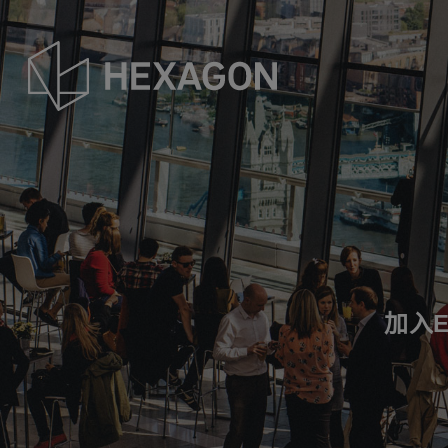
Skip
to
main
content
加入