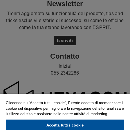
Newsletter
Tieniti aggiornato su funzionalità del prodotto, tips and
tricks esclusivi e storie di successo su come le officine
come la tua stanno lavorando con ESPRIT.
Iscriviti
Contatto
Inizia!
055 2342286
Cliccando su “Accetta tutti i cookie”, l'utente accetta di memorizzare i
cookie sul dispositivo per migliorare la navigazione del sito, analizzare
l'utilizzo del sito e assistere nelle nostre attività di marketing.
Accetta tutti i cookie
© 2026 Hexagon AB and/or its subsidiaries. |