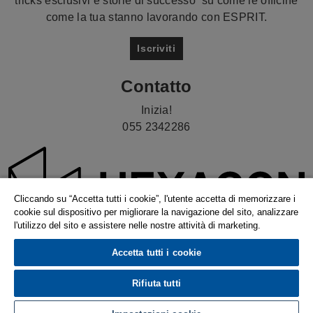
come la tua stanno lavorando con ESPRIT.
Iscriviti
Contatto
Inizia!
055 2342286
Cliccando su “Accetta tutti i cookie”, l'utente accetta di memorizzare i
cookie sul dispositivo per migliorare la navigazione del sito, analizzare
l'utilizzo del sito e assistere nelle nostre attività di marketing.
Accetta tutti i cookie
© 2026 Hexagon AB and/or its subsidiaries. |
Normatica Privacy
|
Compliance
|
Ethics &
Rifiuta tutti
Compliance Reporting System
|
Preferenze cookie