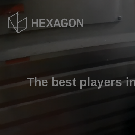
Salta
al
contenuto
principale
The best players i