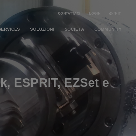
CONTATTACI
LOGIN
IT-IT
SERVICES
SOLUZIONI
SOCIETÀ
COMMUNITY
ik, ESPRIT, EZSet e