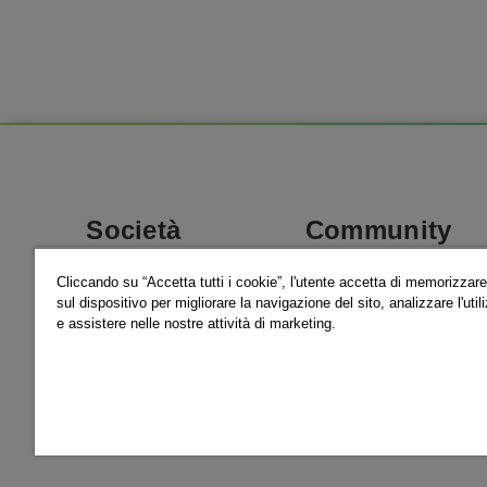
Footer
Social
Media
Società
Community
Careers
News
Cliccando su “Accetta tutti i cookie”, l'utente accetta di memorizzare
Dove siamo
Eventi
sul dispositivo per migliorare la navigazione del sito, analizzare l'util
Scolastico
Formazione
e assistere nelle nostre attività di marketing.
Storie di successo
© 2026 Hexagon AB and/or its subsidia