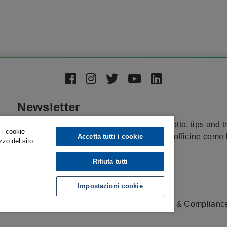
Newsletter
Tieniti aggiornato su funzionalità del prodotto, tips and t
 i cookie
esclusivi e storie di successo su come le officine come 
Accetta tutti i cookie
izzo del sito
stanno lavorando con ESPRIT.
Rifiuta tutti
Iscriviti
Impostazioni cookie
ries. |
Normatica Privacy
|
Compliance
|
Ethics & Complianc