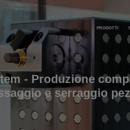
PRODOTTI
tem - Produzione compo
issaggio e serraggio pez