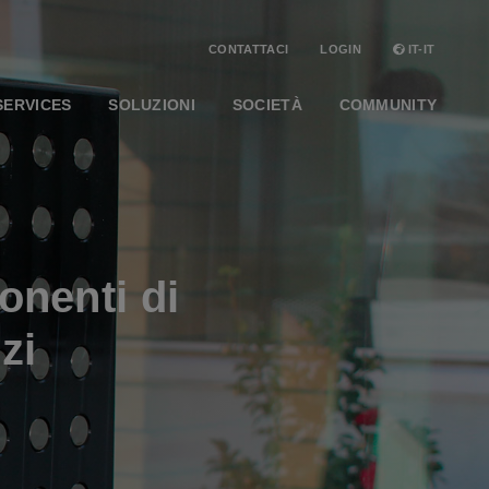
CONTATTACI
LOGIN
IT-IT
SERVICES
SOLUZIONI
SOCIETÀ
COMMUNITY
nenti di
zi