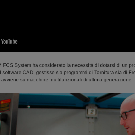
M FCS System ha considerato la necessità di dotarsi di un p
del software CAD, gestisse sia programmi di Tornitura sia di F
 avviene su macchine multifunzionali di ultima generazione.