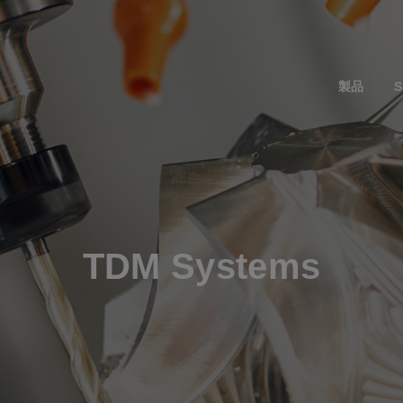
製品
S
TDM Systems