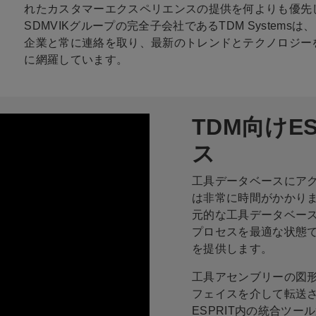
れたカスタマーエクスペリエンスの提供を何よりも優先
SDMVIKグループの完全子会社であるTDM Syste
企業と常に連絡を取り、最新のトレンドとテクノロジー
に網羅しています。
TDM向けE
ス
工具データベースにア
は非常に時間がかかります
元的な工具データベース
プロセスを最適な状態
を提供します。
工具アセンブリーの図形お
フェイスを介して転送
ESPRIT内の統合ツ