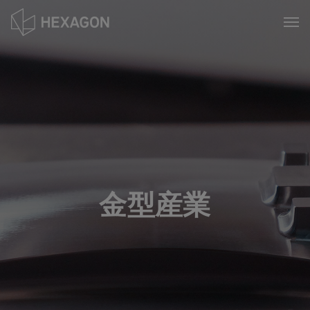
Skip
to
Tog
main
content
金型産業