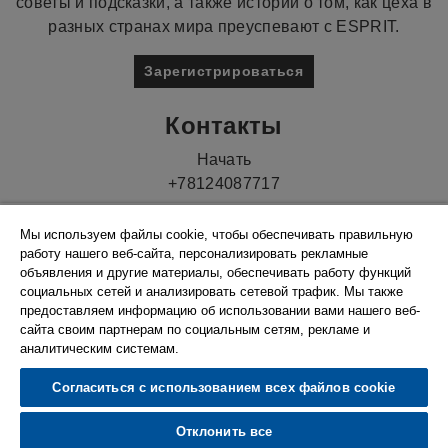
советы и подсказки, а также истории о том, как цеха в
разных странах мира преуспевают с ESPRIT.
Зарегистрироваться
Контакты
Начать
+78124087717
Мы используем файлы cookie, чтобы обеспечивать правильную
работу нашего веб-сайта, персонализировать рекламные
объявления и другие материалы, обеспечивать работу функций
социальных сетей и анализировать сетевой трафик. Мы также
предоставляем информацию об использовании вами нашего веб-
сайта своим партнерам по социальным сетям, рекламе и
аналитическим системам.
© 2026 Hexagon AB and/or its subsidiaries. |
Согласиться с использованием всех файлов cookie
Политика конфиденциальности
|
Compliance
|
Ethics & Compliance Reporting System
|
Настройки
Отклонить все