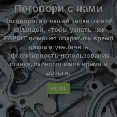
Поговори с нами
Поговорите с нашей талантливой
командой, чтобы узнать, как
ESPRIT поможет сократить время
цикла и увеличить
эффективность использования
станка, экономя ваше время и
деньги.
Начать