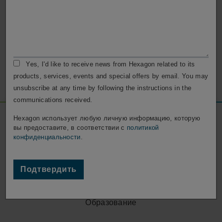
Служба поддержки
Обратитесь в службу поддержки для получения
консультаций по работе с ESPRIT
Yes, I'd like to receive news from Hexagon related to its
Поддержка
products, services, events and special offers by email. You may
unsubscribe at any time by following the instructions in the
communications received.
Footer
Hexagon использует любую личную информацию, которую
Social
вы предоставите, в соответствии с
политикой
конфиденциальности
.
Media
Компания
Подтвердить
Careers
Наши офисы
Образование