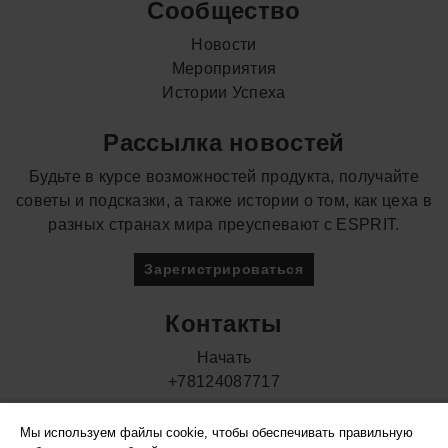
Сообщество
Новости
Мероприятия
Истории Успеха
Рассылка новостей
Будьте в курсе возможностей продукта, получайте
советы и подсказки, а также истории о том, как цеха в
разных странах мира преуспевают с ESPRIT.
Зарегистрироваться
Контакты
Начать
+78124087717
Мы используем файлы cookie, чтобы обеспечивать правильную