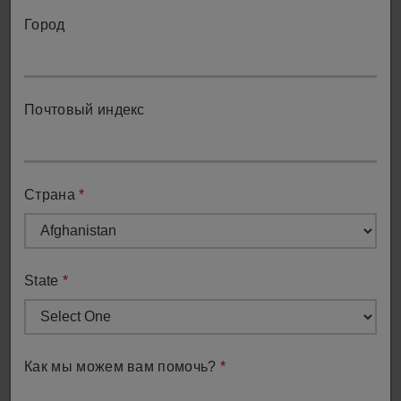
Город
Почтовый индекс
Отдел продаж
Свяжитесь с отделом продаж для получения помощи
Страна
*
по вопросам, связанным с приобретением ПО
Продажи
State
*
Как мы можем вам помочь?
*