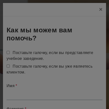
Skip
×
to
Tog
main
content
Как мы можем вам
помочь?
Поставьте галочку, если вы представляете
учебное заведение.
Свяжитесь с нами
Поставьте галочку, если вы уже являетесь
клиентом.
Мы готовы помочь
Имя
*
Фамилия
*