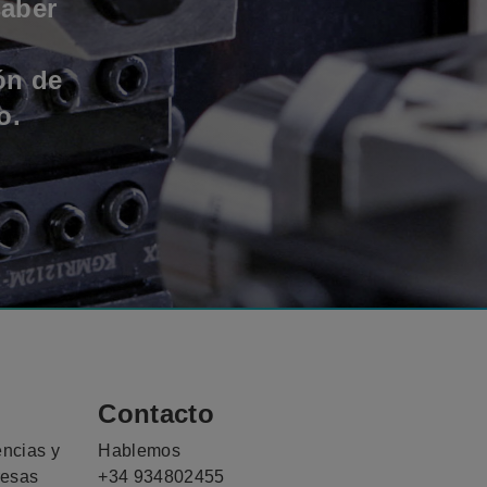
saber
ón de
o.
Contacto
encias y
Hablemos
resas
+34 934802455