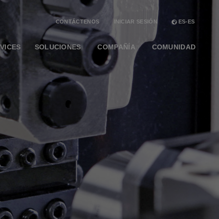
CONTÁCTENOS
INICIAR SESIÓN
ES-ES
VICES
SOLUCIONES
COMPAÑÍA
COMUNIDAD