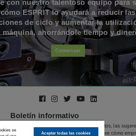
e con nuestro talentoso equipo para 
cómo ESPRIT lo ayudará a reducir las
ciones de ciclo y aumentar la utilizaci
a máquina, ahorrándole tiempo y diner
Comenzar
Boletín informativo
Manténgase actualizado sobre los productos, las suger
cookies se
los consejos exclusivos y las historias sobre cómo emp
Aceptar todas las cookies
zar el uso