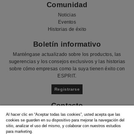
Comunidad
Noticias
Eventos
Historias de éxito
Boletín informativo
Manténgase actualizado sobre los productos, las
sugerencias y los consejos exclusivos y las historias
sobre cómo empresas como la suya tienen éxito con
ESPRIT.
Registrarse
Contacto
Al hacer clic en “Aceptar todas las cookies”, usted acepta que las
Hablemos
cookies se guarden en su dispositivo para mejorar la navegación del
+34 934802455
sitio, analizar el uso del mismo, y colaborar con nuestros estudios
para marketing.