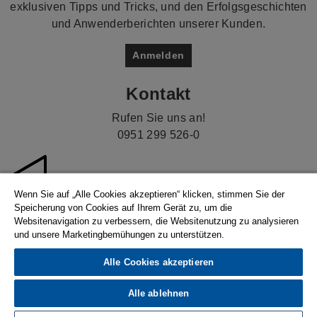
exklusiven Tipps und Tricks, und den Erfolgsgeschichten
und Anwenderberichten unserer Kunden.
Anmelden
Kontakt
Rufen Sie uns an!
0951 299 526-0
Wenn Sie auf „Alle Cookies akzeptieren“ klicken, stimmen Sie der
Speicherung von Cookies auf Ihrem Gerät zu, um die
Websitenavigation zu verbessern, die Websitenutzung zu analysieren
und unsere Marketingbemühungen zu unterstützen.
Alle Cookies akzeptieren
© 2026 Hexagon AB and/or its subsidiaries. |
Datenschutzerklärung
|
Compliance
|
Ethics &
Alle ablehnen
Compliance Reporting System
|
Cookie-Präferenzen