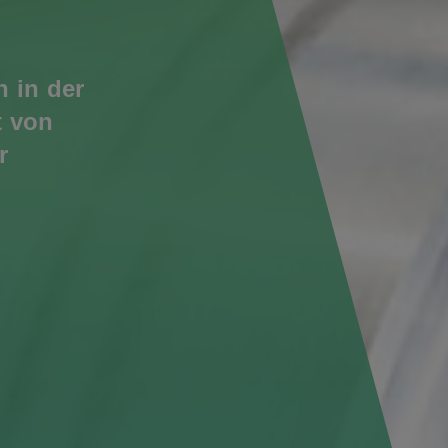
n in der
t von
r