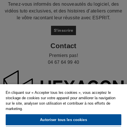
Tenez-vous informés des nouveautés du logiciel, des
vidéos tuto exclusives, et des histoires d’ateliers comme
le vôtre racontant leur réussite avec ESPRIT.
S'inscrire
Contact
Premiers pas!
04 67 64 99 40
En cliquant sur « Accepter tous les cookies », vous acceptez le
stockage de cookies sur votre appareil pour améliorer la navigation
sur le site, analyser son utilisation et contribuer à nos efforts de
marketing.
© 2026 Hexagon AB and/or its subsidiaries. |
Autoriser tous les cookies
Politique de confidentialité
|
Compliance
|
Ethics &