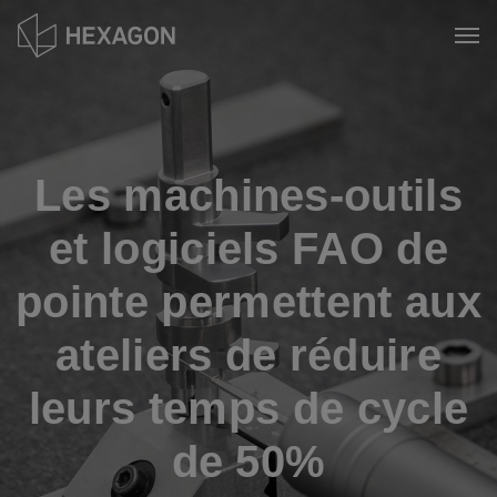
Aller
au
Tog
contenu
principal
Les machines-outils
et logiciels FAO de
pointe permettent aux
ateliers de réduire
leurs temps de cycle
de 50%