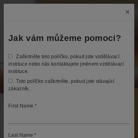
Skip
×
to
Tog
main
content
Jak vám můžeme pomoci?
Zaškrtněte toto políčko, pokud jste vzdělávací
instituce nebo nás kontaktujete jménem vzdélávací
instituce.
Toto políčko zaškrtněte, pokud jste stávající
Napište nám
zákazník.
Jmse připraveni vám pomoct
First Name
*
Last Name
*