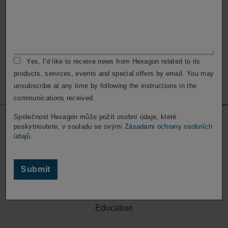
Zákaznická podpora
Obraťte se na naši zákaznickou podporu a požádejte ji o
pomoc s vaším softwarem ESPRIT.
Yes, I'd like to receive news from Hexagon related to its
Kontaktovat podporu
products, services, events and special offers by email. You may
unsubscribe at any time by following the instructions in the
communications received.
Footer
Společnost Hexagon může požít osobní údaje, které
poskytnoutete, v souladu se svými
Zásadami ochrany osobních
Social
údajů.
Media
Company
Submit
Careers
Locations
Education