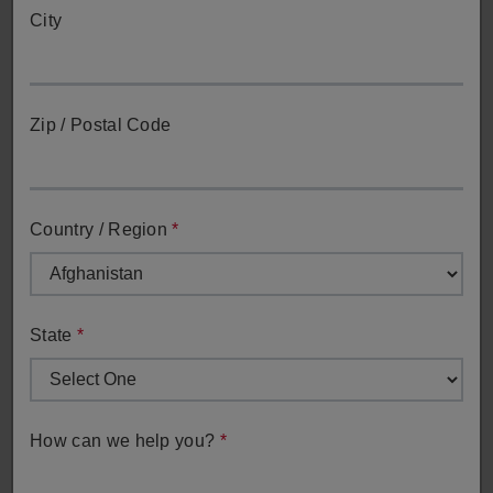
City
Zip / Postal Code
Dotaz na prodej
Country / Region
*
Spojte se s naším prodejním týmem a získejte přímou
pomoc s dotazy týkajícími se prodeje.
Dotaz na prodej
State
*
How can we help you?
*