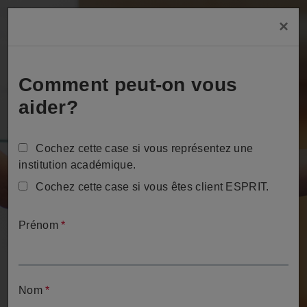
Aller
×
au
Tog
contenu
principal
Comment peut-on vous
aider?
Cochez cette case si vous représentez une
institution académique.
Contact
Cochez cette case si vous êtes client ESPRIT.
Nous sommes là pour vous aider.
Prénom
*
Nom
*