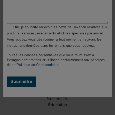
Support Client
Contactez notre Support Client pour toute assistance sur
votre logiciel ESPRIT.
Oui, je souhaite recevoir les news de Hexagon relatives aux
produits, services, évènements et offres spéciales par e-mail.
Contactez le Support
Vous pouvez vous désabonner à tout moment en suivant les
instructions données dans les emails que vous recevez.
Toutes les données personnelles que vous fournissez à
Footer
Hexagon sont traitées et utilisées conformément aux principes
de sa
Politique de Confidentialité
.
Social
Media
Soumettre
Entreprise
Careers
Nos entités
Éducation