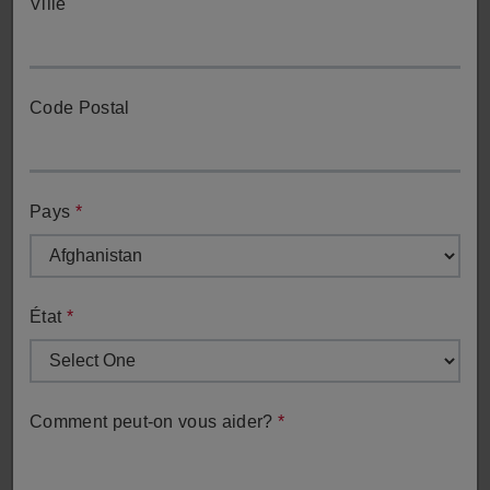
Ville
Code Postal
Obtenir un Devis
Pays
*
Contactez notre équipe de vente pour toute demande
d'informations commerciales.
État
*
Obtenir un Devis
Comment peut-on vous aider?
*