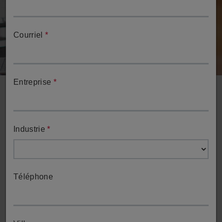
Courriel
*
Entreprise
*
Industrie
*
Demander une démo
Téléphone
Recevoir une démo sur les capacités globales d'ESPRIT
par un membre de l'équipe.
Demander une démo