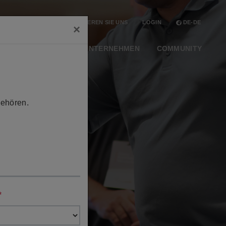
KONTAKTIEREN SIE UNS
LOGIN
DE-DE
×
ES
LÖSUNGEN
UNTERNEHMEN
COMMUNITY
gehören.
*