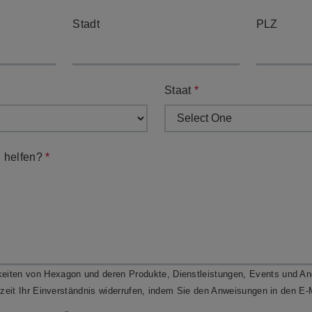
Stadt
PLZ
Staat
*
n helfen?
*
Anfrage an den Vertieb
Treten Sie mit unserem Vertriebsteam in Kontakt
keiten von Hexagon und deren Produkte, Dienstleistungen, Events und An
für eine direkte Unterstützung bei Fragen bzgl. des
rzeit Ihr Einverständnis widerrufen, indem Sie den Anweisungen in den E-M
Vertriebs.