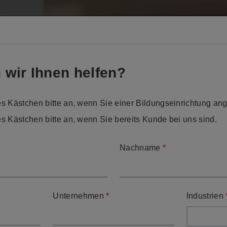
PRODUKTE
SERVIC
 wir Ihnen helfen?
s Kästchen bitte an, wenn Sie einer Bildungseinrichtung an
s Kästchen bitte an, wenn Sie bereits Kunde bei uns sind.
Kontaktieren Sie uns
Nachname
*
Wir sind bereit Ihnen zu helfen.
Unternehmen
*
Industrien