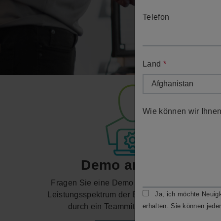
Telefon
Land
*
Wie können wir Ihne
Demo anfragen
Fragen Sie eine Demo über das umfassende
Leistungsspektrum der ESPRIT CAM-Software
Ja, ich möchte Neuig
durch ein Teammitglied von uns an.
erhalten. Sie können jede